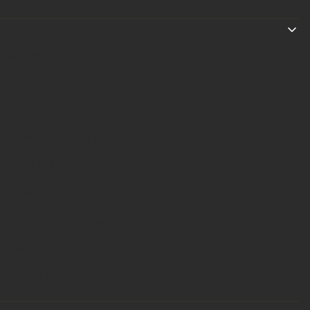
Linki w stopce
Regulamin zakupów
Informacje o leasingu
Raty
Dlaczego PRIMAL?
Tabela rozmiarów
Pomoc
Informacje podstawowe
O nas
Polityka zarządzania COOKIES