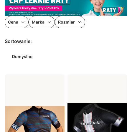
Cena
Marka
Rozmiar
Koniec filtrów
Lista produktów
Sortowanie:
Domyślne