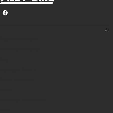
Linki w stopce
Regulamin zakupów
Informacje o leasingu
Raty
Dlaczego PRIMAL?
Tabela rozmiarów
Pomoc
Informacje podstawowe
O nas