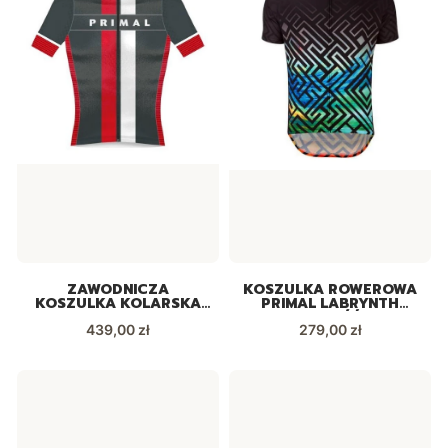
ZAWODNICZA
KOSZULKA ROWEROWA
KOSZULKA KOLARSKA
PRIMAL LABRYNTH
PRIMAL HELIX EXION
NOWOŚĆ!
Cena
Cena
439,00 zł
279,00 zł