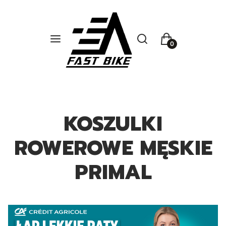
Otwórz wyszukiwarkę
Szukaj
Menu
Koszyk
KOSZULKI
ROWEROWE MĘSKIE
PRIMAL