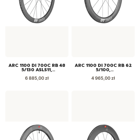
ARC 1100 DI 700C RB 48
ARC 1100 DI 700C RB 62
5/130 ASLS11,
5/100,
WARC110HRQJCA19310
WARC110AAQXCA19299
Cena
Cena
6 885,00 zł
4 965,00 zł