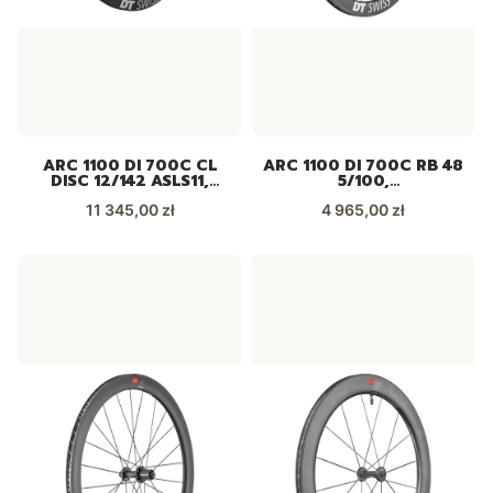
ARC 1100 DI 700C CL
ARC 1100 DI 700C RB 48
DISC 12/142 ASLS11,
5/100,
WARC110NIDJCA10998
WARC110AAQXCA19309
Cena
Cena
11 345,00 zł
4 965,00 zł