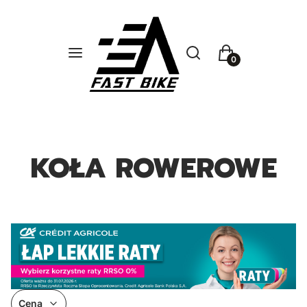
Otwórz wyszukiwarkę
Szukaj
Menu
Koszyk
KOŁA ROWEROWE
Cena