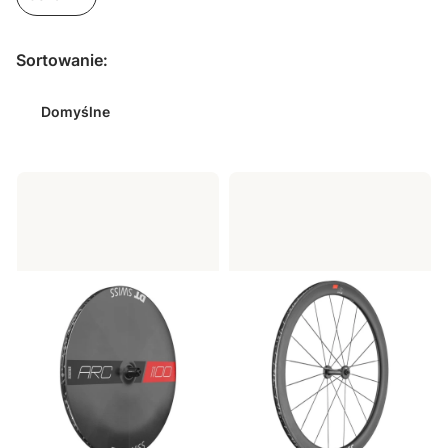
Koniec filtrów
Lista produktów
Sortowanie:
Domyślne