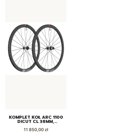
KOMPLET KÓŁ ARC 1100
DICUT CL 38MM,
12/100MM, 12/142MM
Cena
11 850,00 zł