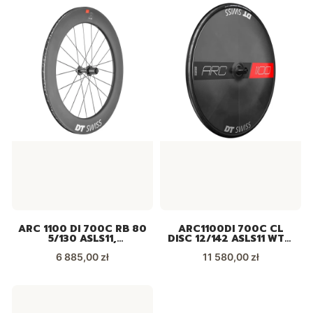
ARC 1100 DI 700C RB 80
ARC1100DI 700C CL
5/130 ASLS11,
DISC 12/142 ASLS11 WTS,
WARC110HRQJCA19292
WARC110NIDJCA27186
Cena
Cena
6 885,00 zł
11 580,00 zł