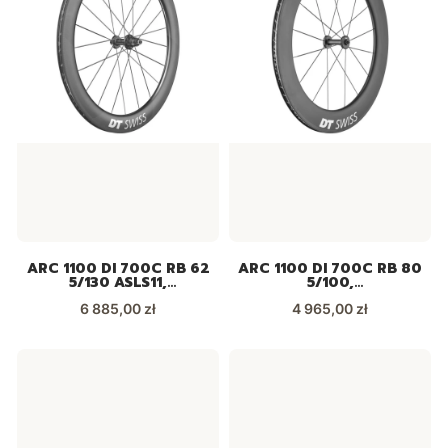
ARC 1100 DI 700C RB 62
ARC 1100 DI 700C RB 80
5/130 ASLS11,
5/100,
WARC110HRQJCA19300
WARC110AAQXCA19291
Cena
Cena
6 885,00 zł
4 965,00 zł