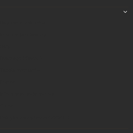
Linki w stopce
Regulamin zakupów
Informacje o leasingu
Raty
Dlaczego PRIMAL?
Tabela rozmiarów
Pomoc
Informacje podstawowe
O nas
Polityka zarządzania COOKIES