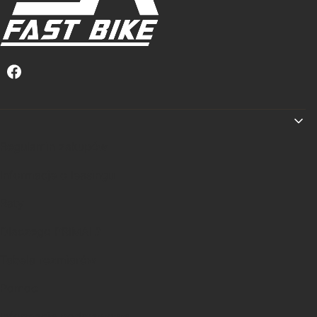
Linki w stopce
Regulamin zakupów
Informacje o leasingu
Raty
Dlaczego PRIMAL?
Tabela rozmiarów
Pomoc
Informacje podstawowe