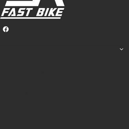
Linki w stopce
Regulamin zakupów
Informacje o leasingu
Raty
Dlaczego PRIMAL?
Tabela rozmiarów
Pomoc
Informacje podstawowe