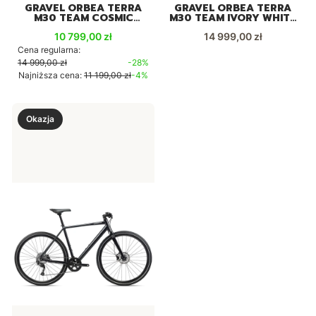
GRAVEL ORBEA TERRA
GRAVEL ORBEA TERRA
M30 TEAM COSMIC
M30 TEAM IVORY WHITE
CARBON 2X12
2X12 2025
Cena promocyjna
Cena
10 799,00 zł
14 999,00 zł
Cena regularna:
14 999,00 zł
-28%
Najniższa cena:
11 199,00 zł
-4%
Okazja