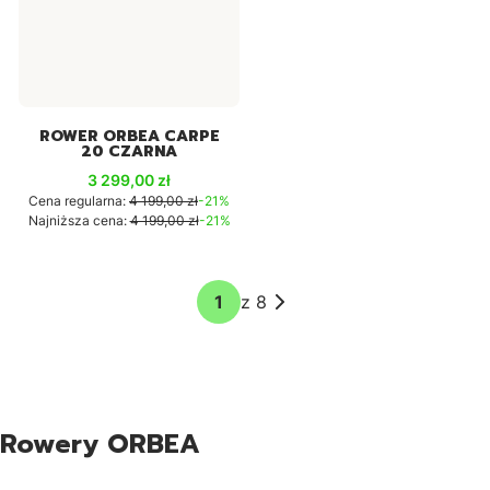
ROWER ORBEA CARPE
20 CZARNA
Cena promocyjna
3 299,00 zł
Cena regularna:
4 199,00 zł
-21%
Najniższa cena:
4 199,00 zł
-21%
z 8
Rowery ORBEA