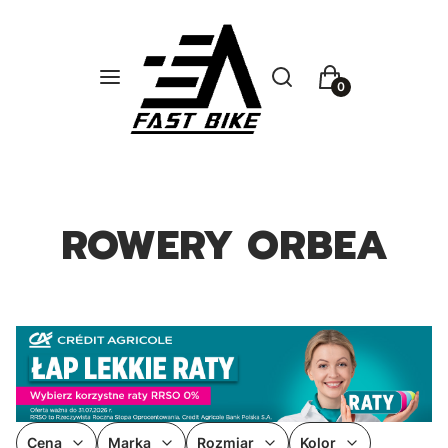
Otwórz wyszukiwarkę
Szukaj
Menu
Koszyk
ROWERY ORBEA
Cena
Marka
Rozmiar
Kolor