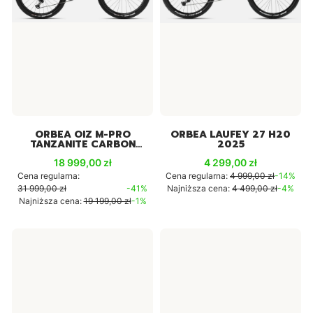
ORBEA OIZ M-PRO
ORBEA LAUFEY 27 H20
TANZANITE CARBON
2025
2024
Cena promocyjna
Cena promocyjna
18 999,00 zł
4 299,00 zł
Cena regularna:
Cena regularna:
4 999,00 zł
-14%
31 999,00 zł
-41%
Najniższa cena:
4 499,00 zł
-4%
Najniższa cena:
19 199,00 zł
-1%