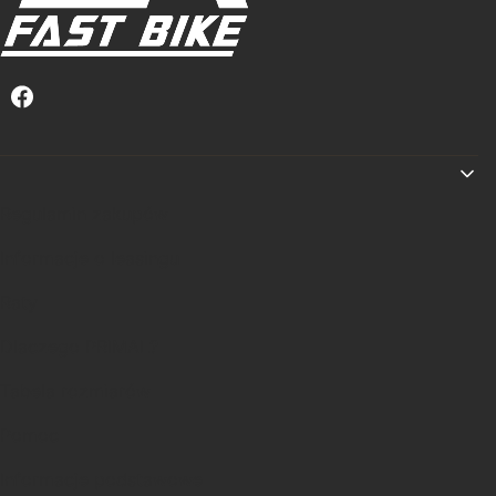
Linki w stopce
Regulamin zakupów
Informacje o leasingu
Raty
Dlaczego PRIMAL?
Tabela rozmiarów
Pomoc
Informacje podstawowe