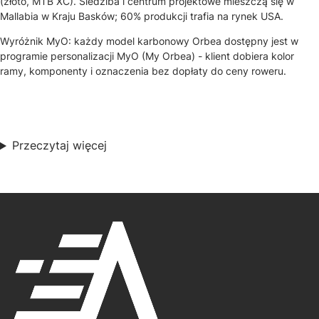
(złoto, MTB XC). Siedziba i centrum projektowe mieszczą się w
Mallabia w Kraju Basków; 60% produkcji trafia na rynek USA.
Wyróżnik MyO: każdy model karbonowy Orbea dostępny jest w
programie personalizacji MyO (My Orbea) - klient dobiera kolor
ramy, komponenty i oznaczenia bez dopłaty do ceny roweru.
Przeczytaj więcej