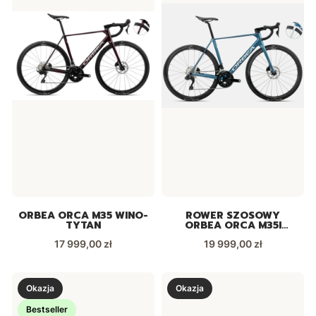
ORBEA ORCA M35 WINO-
ROWER SZOSOWY
TYTAN
ORBEA ORCA M35I
NIEBIESKA
Cena
Cena
17 999,00 zł
19 999,00 zł
Okazja
Okazja
Bestseller