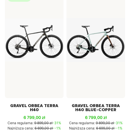
GRAVEL ORBEA TERRA
GRAVEL ORBEA TERRA
H40
H40 BLUE-COPPER
Cena promocyjna
Cena promocyjna
6 799,00 zł
6 799,00 zł
Cena regularna:
9 899,00 zł
-31%
Cena regularna:
9 899,00 zł
-31%
Najniższa cena:
6 699,00 zł
--1%
Najniższa cena:
6 699,00 zł
--1%