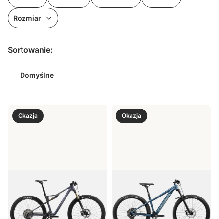
Rozmiar
Koniec filtrów
Lista produktów
Sortowanie:
Domyślne
Okazja
Okazja