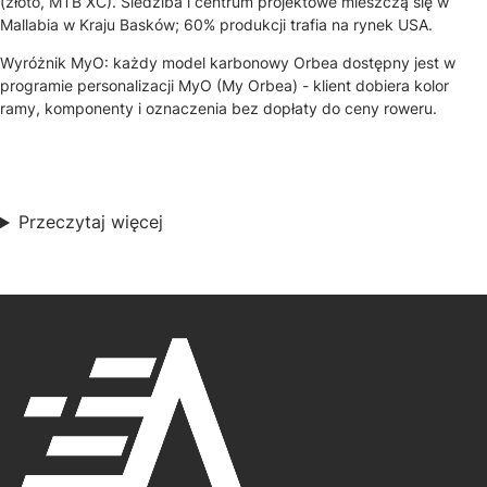
(złoto, MTB XC). Siedziba i centrum projektowe mieszczą się w
Mallabia w Kraju Basków; 60% produkcji trafia na rynek USA.
Wyróżnik MyO: każdy model karbonowy Orbea dostępny jest w
programie personalizacji MyO (My Orbea) - klient dobiera kolor
ramy, komponenty i oznaczenia bez dopłaty do ceny roweru.
Przeczytaj więcej