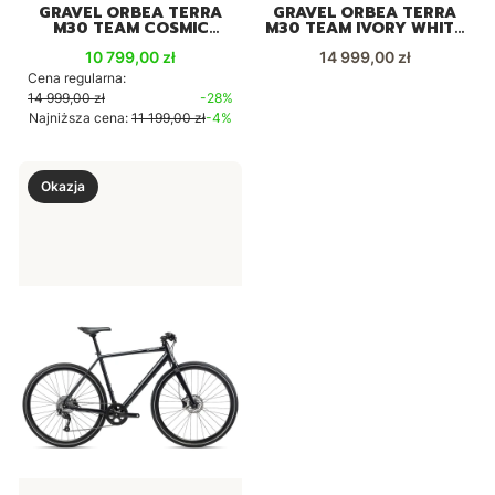
GRAVEL ORBEA TERRA
GRAVEL ORBEA TERRA
M30 TEAM COSMIC
M30 TEAM IVORY WHITE
CARBON 2X12
2X12 2025
Cena promocyjna
Cena
10 799,00 zł
14 999,00 zł
Cena regularna:
14 999,00 zł
-28%
Najniższa cena:
11 199,00 zł
-4%
Okazja