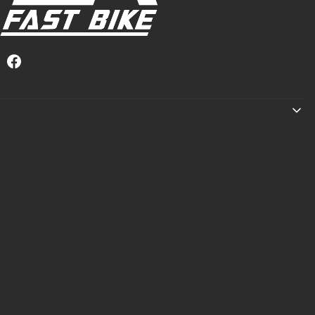
Linki w stopce
Regulamin zakupów
Informacje o leasingu
Raty
Dlaczego PRIMAL?
Tabela rozmiarów
Pomoc
Informacje podstawowe