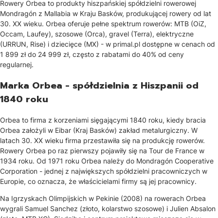
Rowery Orbea to produkty hiszpańskiej spółdzielni rowerowej
Mondragón z Mallabia w Kraju Basków, produkującej rowery od lat
30. XX wieku. Orbea oferuje pełne spektrum rowerów: MTB (OiZ,
Occam, Laufey), szosowe (Orca), gravel (Terra), elektryczne
(URRUN, Rise) i dziecięce (MX) - w primal.pl dostępne w cenach od
1 899 zł do 24 999 zł, często z rabatami do 40% od ceny
regularnej.
Marka Orbea - spółdzielnia z Hiszpanii od
1840 roku
Orbea to firma z korzeniami sięgającymi 1840 roku, kiedy bracia
Orbea założyli w Eibar (Kraj Basków) zakład metalurgiczny. W
latach 30. XX wieku firma przestawiła się na produkcję rowerów.
Rowery Orbea po raz pierwszy pojawiły się na Tour de France w
1934 roku. Od 1971 roku Orbea należy do Mondragón Cooperative
Corporation - jednej z największych spółdzielni pracowniczych w
Europie, co oznacza, że właścicielami firmy są jej pracownicy.
Na Igrzyskach Olimpijskich w Pekinie (2008) na rowerach Orbea
wygrali Samuel Sanchez (złoto, kolarstwo szosowe) i Julien Absalon