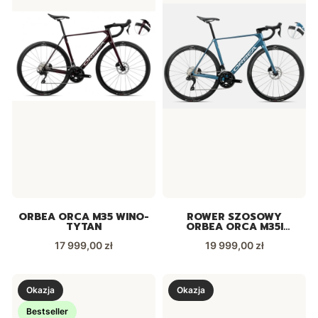
ORBEA ORCA M35 WINO-
ROWER SZOSOWY
TYTAN
ORBEA ORCA M35I
NIEBIESKA
Cena
Cena
17 999,00 zł
19 999,00 zł
Okazja
Okazja
Bestseller