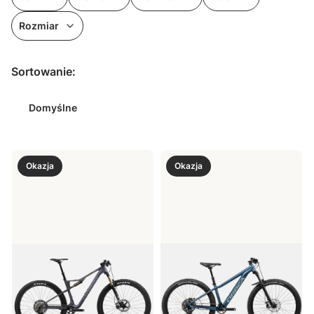
Rozmiar
Koniec filtrów
Lista produktów
Sortowanie:
Domyślne
Okazja
Okazja