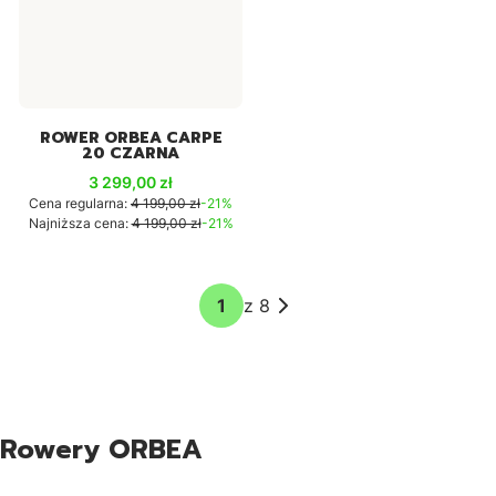
ROWER ORBEA CARPE
20 CZARNA
Cena promocyjna
3 299,00 zł
Cena regularna:
4 199,00 zł
-21%
Najniższa cena:
4 199,00 zł
-21%
z 8
Rowery ORBEA