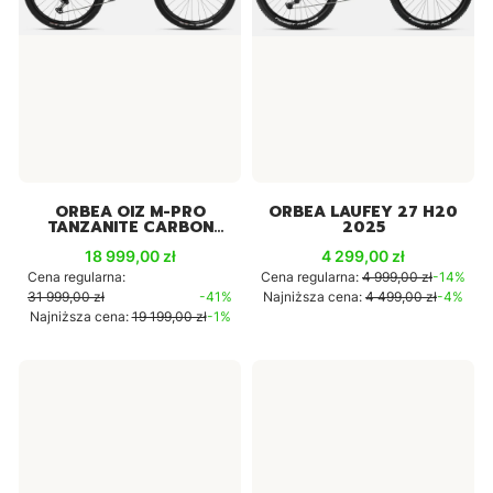
ORBEA OIZ M-PRO
ORBEA LAUFEY 27 H20
TANZANITE CARBON
2025
2024
Cena promocyjna
Cena promocyjna
18 999,00 zł
4 299,00 zł
Cena regularna:
Cena regularna:
4 999,00 zł
-14%
31 999,00 zł
-41%
Najniższa cena:
4 499,00 zł
-4%
Najniższa cena:
19 199,00 zł
-1%