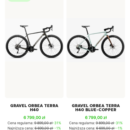
GRAVEL ORBEA TERRA
GRAVEL ORBEA TERRA
H40
H40 BLUE-COPPER
Cena promocyjna
Cena promocyjna
6 799,00 zł
6 799,00 zł
Cena regularna:
9 899,00 zł
-31%
Cena regularna:
9 899,00 zł
-31%
Najniższa cena:
6 699,00 zł
--1%
Najniższa cena:
6 699,00 zł
--1%