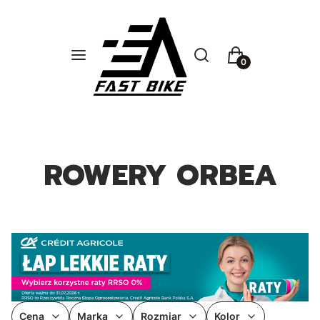
Otwórz wyszukiwarkę
Szukaj
Menu
Koszyk
ROWERY ORBEA
Cena
Marka
Rozmiar
Kolor