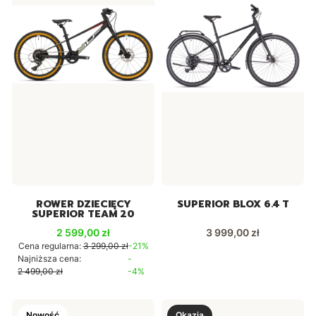
ROWER DZIECIĘCY
SUPERIOR BLOX 6.4 T
SUPERIOR TEAM 20
Cena promocyjna
Cena
2 599,00 zł
3 999,00 zł
Cena regularna:
3 299,00 zł
-21%
Najniższa cena:
-
2 499,00 zł
-4%
Nowość
Okazja