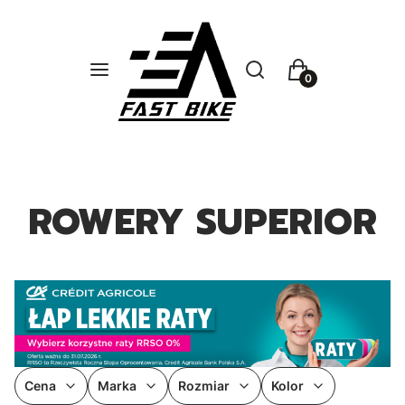
Otwórz wyszukiwarkę
Szukaj
Menu
Koszyk
ROWERY SUPERIOR
Cena
Marka
Rozmiar
Kolor