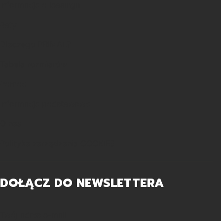
Informacje o leasingu
Raty
Dlaczego PRIMAL?
Tabela rozmiarów
Pomoc
Informacje podstawowe
O nas
Polityka zarządzania COOKIES
DOŁĄCZ DO NEWSLETTERA
Twój adres e-mail