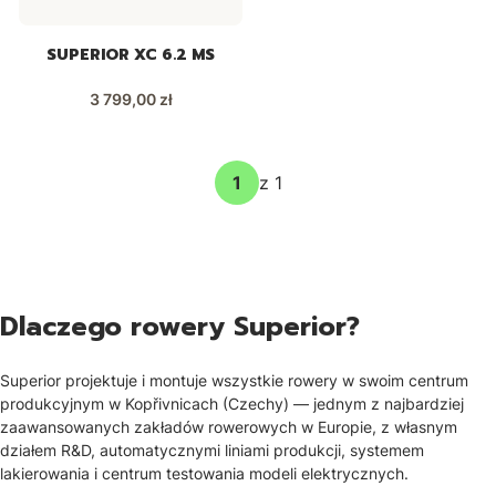
SUPERIOR XC 6.2 MS
Cena
3 799,00 zł
z 1
Dlaczego rowery Superior?
Superior projektuje i montuje wszystkie rowery w swoim centrum
produkcyjnym w Kopřivnicach (Czechy) — jednym z najbardziej
zaawansowanych zakładów rowerowych w Europie, z własnym
działem R&D, automatycznymi liniami produkcji, systemem
lakierowania i centrum testowania modeli elektrycznych.