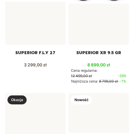
SUPERIOR F.L.Y 27
SUPERIOR XR 9.5 GR
Cena
Cena promocyjna
3 299,00 zł
8 899,00 zł
Cena regularna:
12 499,00 zł
-29%
Najniższa cena:
8 799,00 zł
--1%
Okazja
Nowość