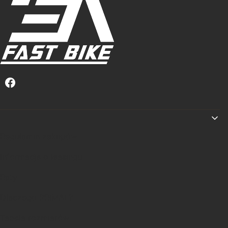
Linki w stopce
Regulamin zakupów
Informacje o leasingu
Raty
Dlaczego PRIMAL?
Tabela rozmiarów