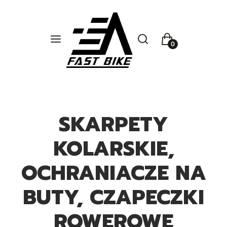
Otwórz wyszukiwarkę
Szukaj
Menu
Koszyk
SKARPETY
KOLARSKIE,
OCHRANIACZE NA
BUTY, CZAPECZKI
ROWEROWE