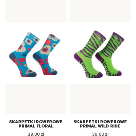
SKARPETKI ROWEROWE
SKARPETKI ROWEROWE
PRIMAL FLORAL
PRIMAL WILD RIDE
EXPLOSION
Cena
Cena
39,00 zł
39,00 zł