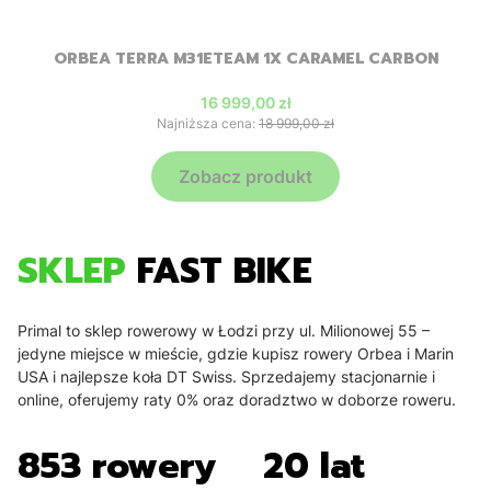
ORBEA TERRA M31ETEAM 1X CARAMEL CARBON
Cena promocyjna
16 999,00 zł
Najniższa cena:
18 999,00 zł
Zobacz produkt
SKLEP
FAST BIKE
Primal to sklep rowerowy w Łodzi przy ul. Milionowej 55 –
jedyne miejsce w mieście, gdzie kupisz rowery Orbea i Marin
USA i najlepsze koła DT Swiss. Sprzedajemy stacjonarnie i
online, oferujemy raty 0% oraz doradztwo w doborze roweru.
853 rowery
20 lat