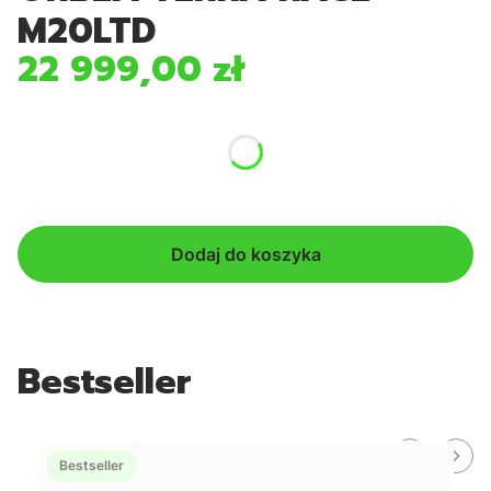
M20LTD
22 999,00 zł
Cena
*
Kolor
Pokaż wszystkie kolory
Dodaj do koszyka
Bestseller
Bestseller