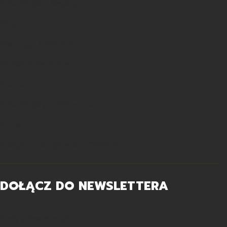
Informacje o leasingu
Raty
Dlaczego PRIMAL?
Tabela rozmiarów
Pomoc
Informacje podstawowe
O nas
Polityka zarządzania COOKIES
DOŁĄCZ DO NEWSLETTERA
Twój adres e-mail