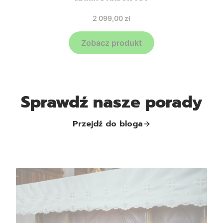
Cena
2 099,00 zł
Zobacz produkt
Sprawdź nasze porady
Przejdź do bloga