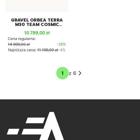
GRAVEL ORBEA TERRA
M30 TEAM COSMIC
CARBON 2X12
Cena promocyjna
10 799,00 zł
Cena regularna:
14 999,00 zł
-28%
Najniższa cena:
11 199,00 zł
-4%
z 6