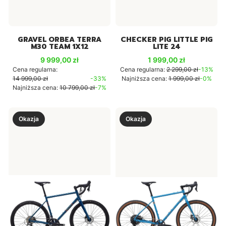
GRAVEL ORBEA TERRA
CHECKER PIG LITTLE PIG
M30 TEAM 1X12
LITE 24
Cena promocyjna
Cena promocyjna
9 999,00 zł
1 999,00 zł
Cena regularna:
Cena regularna:
2 299,00 zł
-13%
14 999,00 zł
-33%
Najniższa cena:
1 999,00 zł
-0%
Najniższa cena:
10 799,00 zł
-7%
Okazja
Okazja