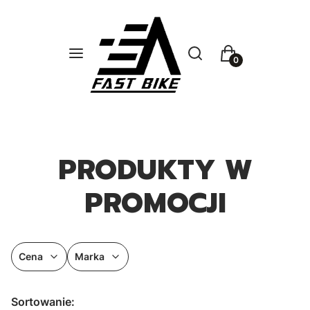
Otwórz wyszukiwarkę
Szukaj
Menu
Koszyk
PRODUKTY W
PROMOCJI
Cena
Marka
Koniec filtrów
Lista produktów
Sortowanie: