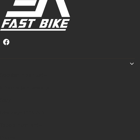
Linki w stopce
Regulamin zakupów
Informacje o leasingu
Raty
Dlaczego PRIMAL?
Tabela rozmiarów
Pomoc