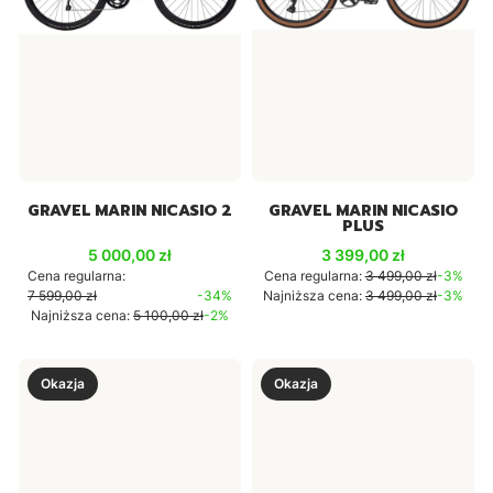
GRAVEL MARIN NICASIO 2
GRAVEL MARIN NICASIO
PLUS
Cena promocyjna
Cena promocyjna
5 000,00 zł
3 399,00 zł
Cena regularna:
Cena regularna:
3 499,00 zł
-3%
7 599,00 zł
-34%
Najniższa cena:
3 499,00 zł
-3%
Najniższa cena:
5 100,00 zł
-2%
Okazja
Okazja