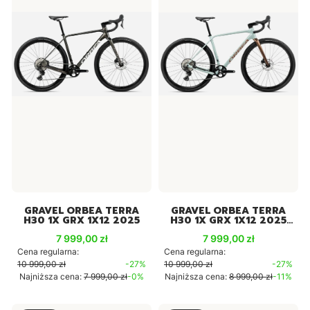
GRAVEL ORBEA TERRA
GRAVEL ORBEA TERRA
H30 1X GRX 1X12 2025
H30 1X GRX 1X12 2025
BLUE-COPPER
Cena promocyjna
Cena promocyjna
7 999,00 zł
7 999,00 zł
Cena regularna:
Cena regularna:
10 999,00 zł
-27%
10 999,00 zł
-27%
Najniższa cena:
7 999,00 zł
-0%
Najniższa cena:
8 999,00 zł
-11%