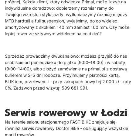
próbnej. Każdy klient, który odwiedza Primal, może liczyć na
indywidualne doradztwo: dobierzemy rozmiar ramy do
Twojego wzrostu i stylu jazdy, wytłumaczymy różnicę między
MTB hardtail a full suspension, wyjaśnimy, po co widelec
amortyzowany z skokiem 140 mm zamiast 100 mm. Czy może
lepiej rower ze sztywnym widelcem na co dzień?
Sprzedaż prowadzimy dwukanałowo: możesz przyjść do nas
osobiście od poniedziałku do piątku (9:00–18:00) i w sobotę
(9:00–14:00), albo złożyć zamówienie na primal.pl z dostawą
kurierem w 2–5 dni robocze. Przyjmujemy płatności kartą,
BLIK-iem, przelewem i – przy zakupach powyżej 2 000 zł – raty
0%. Zadzwoń przed wizytą: 509 681 991.
Serwis rowerowy w Łodzi
Na terenie salonu stacjonarnego FAST BIKE znajduje się
również serwis rowerowy Doctor Bike - obsługujący wszystkie
marki rowerów.