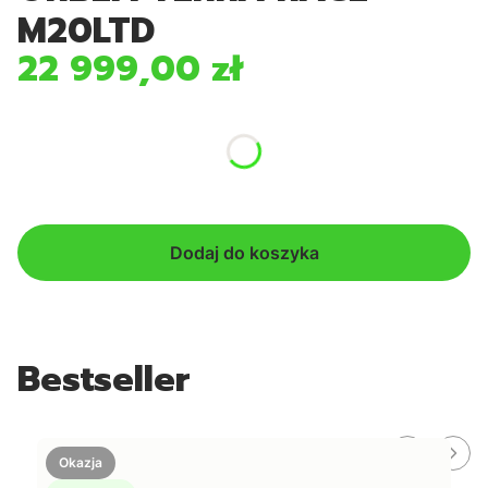
M20LTD
22 999,00 zł
Cena
*
Kolor
Pokaż wszystkie kolory
Dodaj do koszyka
Bestseller
Okazja