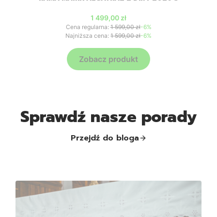
Cena promocyjna
1 499,00 zł
Cena regularna:
1 599,00 zł
-6%
Najniższa cena:
1 599,00 zł
-6%
Zobacz produkt
Sprawdź nasze porady
Przejdź do bloga