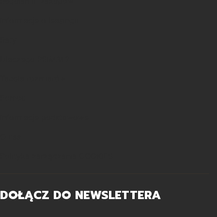
Regulamin zakupów
Informacje o leasingu
Raty
Dlaczego PRIMAL?
Tabela rozmiarów
Pomoc
Informacje podstawowe
O nas
Polityka zarządzania COOKIES
DOŁĄCZ DO NEWSLETTERA