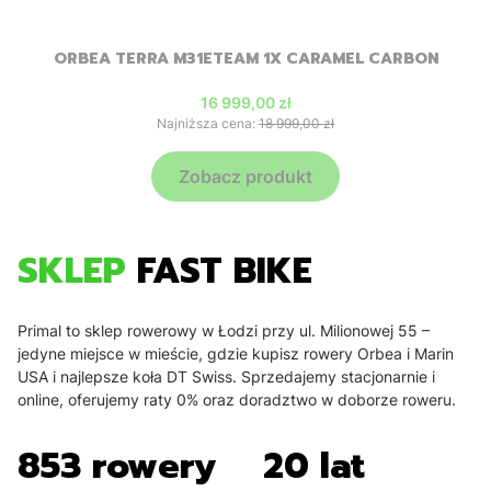
ORBEA TERRA M31ETEAM 1X CARAMEL CARBON
Cena promocyjna
16 999,00 zł
Najniższa cena:
18 999,00 zł
Zobacz produkt
SKLEP
FAST BIKE
Primal to sklep rowerowy w Łodzi przy ul. Milionowej 55 –
jedyne miejsce w mieście, gdzie kupisz rowery Orbea i Marin
USA i najlepsze koła DT Swiss. Sprzedajemy stacjonarnie i
online, oferujemy raty 0% oraz doradztwo w doborze roweru.
853 rowery
20 lat