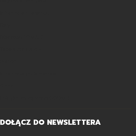
Regulamin zakupów
Informacje o leasingu
Raty
Dlaczego PRIMAL?
Tabela rozmiarów
Pomoc
Informacje podstawowe
O nas
Polityka zarządzania COOKIES
DOŁĄCZ DO NEWSLETTERA