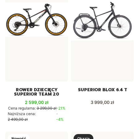
ROWER DZIECIĘCY
SUPERIOR BLOX 6.4 T
SUPERIOR TEAM 20
Cena promocyjna
Cena
2 599,00 zł
3 999,00 zł
Cena regularna:
3 299,00 zł
-21%
Najniższa cena:
-
2 499,00 zł
-4%
Nowość
Okazja