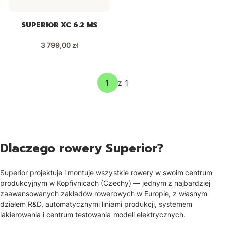
SUPERIOR XC 6.2 MS
Cena
3 799,00 zł
z 1
Dlaczego rowery Superior?
Superior projektuje i montuje wszystkie rowery w swoim centrum
produkcyjnym w Kopřivnicach (Czechy) — jednym z najbardziej
zaawansowanych zakładów rowerowych w Europie, z własnym
działem R&D, automatycznymi liniami produkcji, systemem
lakierowania i centrum testowania modeli elektrycznych.