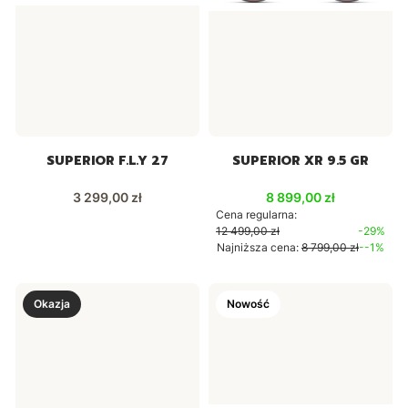
SUPERIOR F.L.Y 27
SUPERIOR XR 9.5 GR
Cena
Cena promocyjna
3 299,00 zł
8 899,00 zł
Cena regularna:
12 499,00 zł
-29%
Najniższa cena:
8 799,00 zł
--1%
Okazja
Nowość