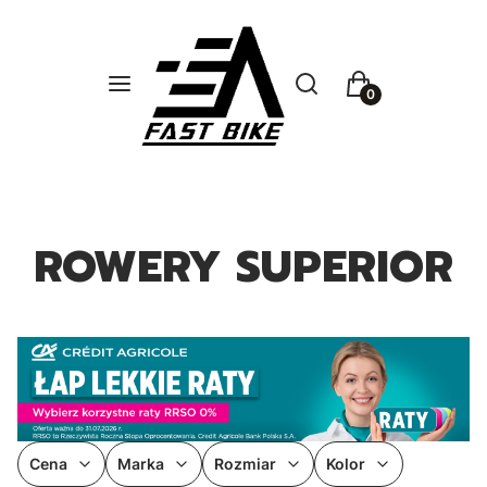
Otwórz wyszukiwarkę
Szukaj
Menu
Koszyk
ROWERY SUPERIOR
Cena
Marka
Rozmiar
Kolor