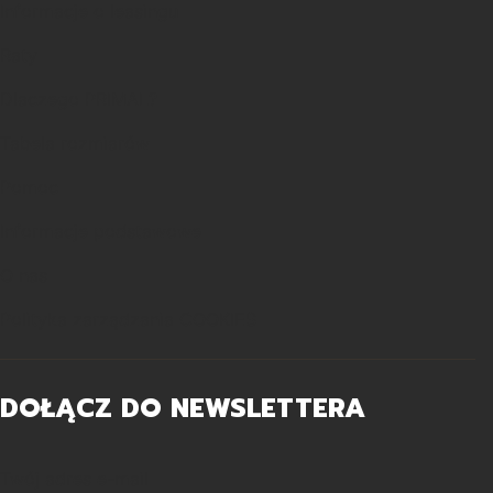
Informacje o leasingu
Raty
Dlaczego PRIMAL?
Tabela rozmiarów
Pomoc
Informacje podstawowe
O nas
Polityka zarządzania COOKIES
DOŁĄCZ DO NEWSLETTERA
Twój adres e-mail