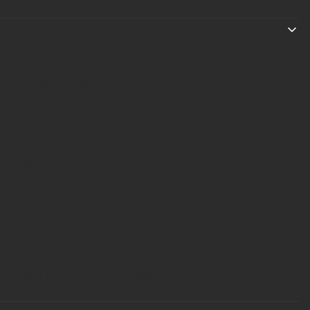
Linki w stopce
Regulamin zakupów
Informacje o leasingu
Raty
Dlaczego PRIMAL?
Tabela rozmiarów
Pomoc
Informacje podstawowe
O nas
Polityka zarządzania COOKIES