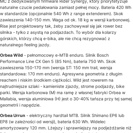
MC z dedykowanym firmware Rider Synergy, który priorytetyzuje
naturalne czucie pedałowania zamiast pełnej mocy. Bateria 420 Wh
w standardzie (opcjonalnie 540 Wh z range extenderem). Skok
zawieszenia 140-150 mm. Waga od ok. 18 kg w wersji karbonowej.
Rise jest projektowany tak, żeby zachowywał się jak rower bez
silnika - tylko z asystą na podjazdach. To wybór dla kolarzy
górskich, którzy chcą e-bika, ale nie chcą rezygnować z
naturalnego feeling jazdy.
Orbea Wild
- pełnomocowy e-MTB enduro. Silnik Bosch
Performance Line CX Gen 5 (85 Nm), bateria 750 Wh. Skok
zawieszenia 150-170 mm (wersja ST: 150 mm trail, wersja
standardowa: 170 mm enduro). Agresywna geometria z długim
reachem i niskim środkiem ciężkości. Wild jest rowerem na
najtrudniejsze szlaki - kamieniste zjazdy, strome podjazdy, bike
parki. Wersja karbonowa (M) ma ramę z własnej fabryki Orbea w
Mallabia, wersja aluminiowa (H) jest o 30-40% tańsza przy tej samej
geometrii i napędzie.
Orbea Urrun
- elektryczny hardtail MTB. Silnik Shimano EP6 lub
EP8 (w zależności od wersji), bateria 630 Wh. Widelec
amortyzowany 120 mm. Lżejszy i sprawniejszy na podjeżdżanie niż