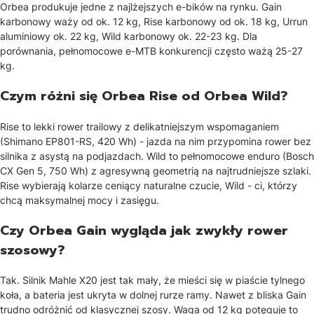
Orbea produkuje jedne z najlżejszych e-bików na rynku. Gain
karbonowy waży od ok. 12 kg, Rise karbonowy od ok. 18 kg, Urrun
aluminiowy ok. 22 kg, Wild karbonowy ok. 22-23 kg. Dla
porównania, pełnomocowe e-MTB konkurencji często ważą 25-27
kg.
Czym różni się Orbea Rise od Orbea Wild?
Rise to lekki rower trailowy z delikatniejszym wspomaganiem
(Shimano EP801-RS, 420 Wh) - jazda na nim przypomina rower bez
silnika z asystą na podjazdach. Wild to pełnomocowe enduro (Bosch
CX Gen 5, 750 Wh) z agresywną geometrią na najtrudniejsze szlaki.
Rise wybierają kolarze ceniący naturalne czucie, Wild - ci, którzy
chcą maksymalnej mocy i zasięgu.
Czy Orbea Gain wygląda jak zwykły rower
szosowy?
Tak. Silnik Mahle X20 jest tak mały, że mieści się w piaście tylnego
koła, a bateria jest ukryta w dolnej rurze ramy. Nawet z bliska Gain
trudno odróżnić od klasycznej szosy. Waga od 12 kg potęguje to