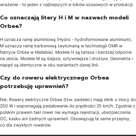
wrażenie - to jeden z najlżejszych e-bików szosowych w produkcji.
Co oznaczają litery H i M w nazwach modeli
Orbea?
H oznacza ramę aluminiową (Hydro - hydroformowane aluminium),
M oznacza ramę karbonową (wykonaną w technologii OMR w
fabryce Orbea w Mallabia). Modele H są tańsze i bardziej odporne
na obicia. Modele M są lżejsze, sztywniejsze i droższe. Geometria i
napęd są identyczne w obu wariantach danej linii.
Czy do roweru elektrycznego Orbea
potrzebuję uprawnień?
Nie. Rowery elektryczne Orbea (tzw. pedelec) mają silnik o mocy do
250 W i wspomagają pedałowanie do prędkości 25 km/h. Zgodnie z
polskim prawem taki rower nie wymaga rejestracji, ubezpieczenia
OC, kasku ani żadnych uprawnień. Obowiązują te same przepisy,
co dla zwykłych rowerów.