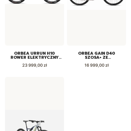
ORBEA URRUN H10
ORBEA GAIN D40
ROWER ELEKTRYCZNY
SZOSA+ ZE
ZIELONO-NIEBIESKI
WSPOMAGANIEM
Cena
Cena
23 999,00 zł
ELEKTRYCZNYM
16 999,00 zł