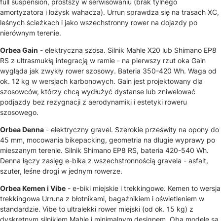
full suspension, prostszy w serwisowaniu (brak tylnego
amortyzatora i łożysk wahacza). Urrun sprawdza się na trasach XC,
leśnych ścieżkach i jako wszechstronny rower na dojazdy po
nierównym terenie.
Orbea Gain
- elektryczna szosa. Silnik Mahle X20 lub Shimano EP8
RS z ultrasmukłą integracją w ramie - na pierwszy rzut oka Gain
wygląda jak zwykły rower szosowy. Bateria 350-420 Wh. Waga od
ok. 12 kg w wersjach karbonowych. Gain jest projektowany dla
szosowców, którzy chcą wydłużyć dystanse lub zniwelować
podjazdy bez rezygnacji z aerodynamiki i estetyki roweru
szosowego.
Orbea Denna
- elektryczny gravel. Szerokie prześwity na opony do
45 mm, mocowania bikepacking, geometria na długie wyprawy po
mieszanym terenie. Silnik Shimano EP8 RS, bateria 420-540 Wh.
Denna łączy zasięg e-bika z wszechstronnością gravela - asfalt,
szuter, leśne drogi w jednym rowerze.
Orbea Kemen i Vibe
- e-biki miejskie i trekkingowe. Kemen to wersja
trekkingowa Urruna z błotnikami, bagażnikiem i oświetleniem w
standardzie. Vibe to ultralekki rower miejski (od ok. 15 kg) z
dyskretnym silnikiem Mahle i minimalnym designem. Oba modele są