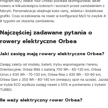
Program MyO (Make Your Orbea) pozwala skonfigurować lakier
roweru w kilkudziesięciu kolorach i wzorach przed zamówieniem z
fabryki. Personalizacja obejmuje kolor ramy, widelca i dodatkowe
grafiki. Czas oczekiwania na rower w konfiguracji MyO to zwykle 4-
8 tygodni od złożenia zamówienia.
Najczęściej zadawane pytania o
rowery elektryczne Orbea
Jaki zasięg mają rowery elektryczne Orbea?
Zasięg zależy od modelu, baterii, trybu wspomagania i terenu.
Orientacyjnie: Orbea Wild z baterią 750 Wh - 60-120 km, Orbea
Urrun z 630 Wh - 70-130 km, Orbea Rise z 420 Wh - 50-90 km,
Orbea Gain z 350 Wh - 80-140 km (mniejszy opór na szosie). Jazda
w trybie ECO wydłuża zasięg nawet o 50% w porównaniu z trybem
TURBO.
Ile waży elektryczny rower Orbea?