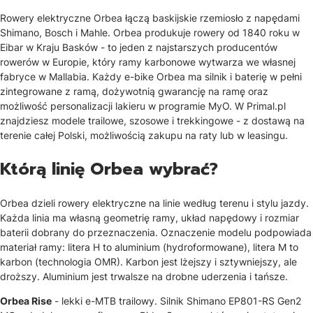
Rowery elektryczne Orbea łączą baskijskie rzemiosło z napędami
Shimano, Bosch i Mahle. Orbea produkuje rowery od 1840 roku w
Eibar w Kraju Basków - to jeden z najstarszych producentów
rowerów w Europie, który ramy karbonowe wytwarza we własnej
fabryce w Mallabia. Każdy e-bike Orbea ma silnik i baterię w pełni
zintegrowane z ramą, dożywotnią gwarancję na ramę oraz
możliwość personalizacji lakieru w programie MyO. W Primal.pl
znajdziesz modele trailowe, szosowe i trekkingowe - z dostawą na
terenie całej Polski, możliwością zakupu na raty lub w leasingu.
Którą linię Orbea wybrać?
Orbea dzieli rowery elektryczne na linie według terenu i stylu jazdy.
Każda linia ma własną geometrię ramy, układ napędowy i rozmiar
baterii dobrany do przeznaczenia. Oznaczenie modelu podpowiada
materiał ramy: litera H to aluminium (hydroformowane), litera M to
karbon (technologia OMR). Karbon jest lżejszy i sztywniejszy, ale
droższy. Aluminium jest trwalsze na drobne uderzenia i tańsze.
Orbea Rise
- lekki e-MTB trailowy. Silnik Shimano EP801-RS Gen2