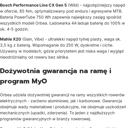
Bosch Performance Line CX Gen 5
(Wild) - najpotężniejszy napęd
w ofercie, 85 Nm, optymalizowany pod enduro i agresywne MTB.
Bateria PowerTube 750 Wh zapewnia największy zasięg spośród
wszystkich modeli Orbea. Ładowarka 4A ładuje baterię do 100% w
ok. 4-5 godzin.
Mahle X20
(Gain, Vibe) - ultralekki napęd tylnej piasty, waga ok.
3,5 kg z baterią. Wspomaganie do 250 W, dyskretne i ciche.
Używany w modelach, gdzie priorytetem jest niska waga i wygląd
nieodróżnialny od roweru bez silnika.
Dożywotnia gwarancja na ramę i
program MyO
Orbea udziela dożywotniej gwarancji na ramy wszystkich rowerów
elektrycznych - zarówno aluminiowe, jak i karbonowe. Gwarancja
obejmuje wady materiałowe i produkcyjne, nie obejmuje uszkodzeń
mechanicznych (upadki, zderzenia). To jeden z najdłuższych
programów gwarancyjnych w branży rowerowej.