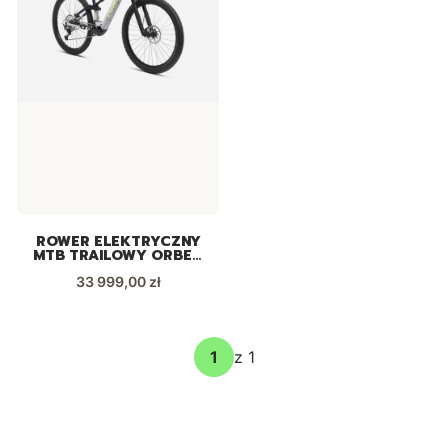
ROWER ELEKTRYCZNY
MTB TRAILOWY ORBEA
RISE H10 2023
Cena
33 999,00 zł
z 1