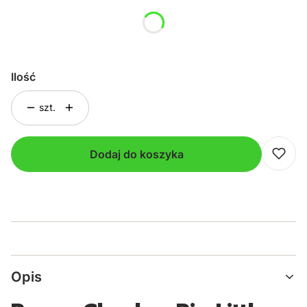
*
Kolor
Pokaż wszystkie kolory
Ilość
szt.
Dodaj do koszyka
Opis