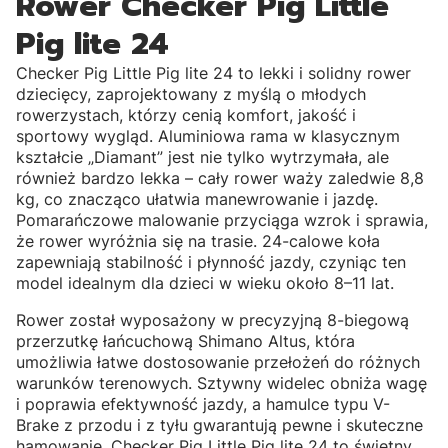
Rower Checker Pig Little
Pig lite 24
Checker Pig Little Pig lite 24 to lekki i solidny rower
dziecięcy, zaprojektowany z myślą o młodych
rowerzystach, którzy cenią komfort, jakość i
sportowy wygląd. Aluminiowa rama w klasycznym
kształcie „Diamant” jest nie tylko wytrzymała, ale
również bardzo lekka – cały rower waży zaledwie 8,8
kg, co znacząco ułatwia manewrowanie i jazdę.
Pomarańczowe malowanie przyciąga wzrok i sprawia,
że rower wyróżnia się na trasie. 24-calowe koła
zapewniają stabilność i płynność jazdy, czyniąc ten
model idealnym dla dzieci w wieku około 8–11 lat.
Rower został wyposażony w precyzyjną 8-biegową
przerzutkę łańcuchową Shimano Altus, która
umożliwia łatwe dostosowanie przełożeń do różnych
warunków terenowych. Sztywny widelec obniża wagę
i poprawia efektywność jazdy, a hamulce typu V-
Brake z przodu i z tyłu gwarantują pewne i skuteczne
hamowanie. Checker Pig Little Pig lite 24 to świetny