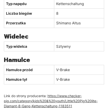
Typ napędu
Kettenschaltung
Liczba biegów
8
Przerzutka
Shimano Altus
Widelec
Typ widelca
Sztywny
Hamulce
Hamulce przód
V-Brake
Hamulce tył
V-Brake
Link do strony producenta:
https://www.checker-
pig.com/category/kids%20&%20youth/Little%20Pig%20lite-
Diamant-8-Gang-Kettenschaltung-1183511