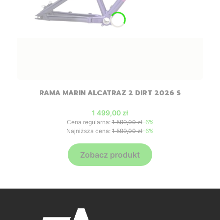
RAMA MARIN ALCATRAZ 2 DIRT 2026 S
Cena promocyjna
1 499,00 zł
Cena regularna:
1 599,00 zł
-6%
Najniższa cena:
1 599,00 zł
-6%
Zobacz produkt