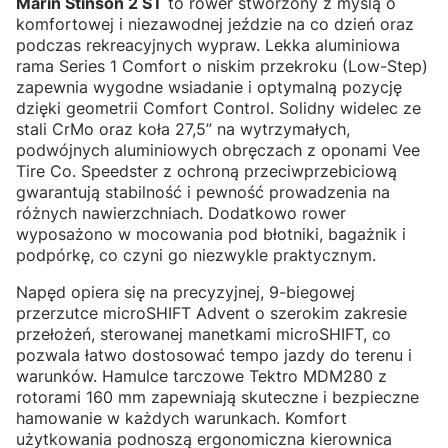
Marin Stinson 2 ST
to rower stworzony z myślą o
komfortowej i niezawodnej jeździe na co dzień oraz
podczas rekreacyjnych wypraw. Lekka aluminiowa
rama Series 1 Comfort o niskim przekroku (Low-Step)
zapewnia wygodne wsiadanie i optymalną pozycję
dzięki geometrii Comfort Control. Solidny widelec ze
stali CrMo oraz koła 27,5” na wytrzymałych,
podwójnych aluminiowych obręczach z oponami Vee
Tire Co. Speedster z ochroną przeciwprzebiciową
gwarantują stabilność i pewność prowadzenia na
różnych nawierzchniach. Dodatkowo rower
wyposażono w mocowania pod błotniki, bagażnik i
podpórkę, co czyni go niezwykle praktycznym.
Napęd opiera się na precyzyjnej, 9-biegowej
przerzutce microSHIFT Advent o szerokim zakresie
przełożeń, sterowanej manetkami microSHIFT, co
pozwala łatwo dostosować tempo jazdy do terenu i
warunków. Hamulce tarczowe Tektro MDM280 z
rotorami 160 mm zapewniają skuteczne i bezpieczne
hamowanie w każdych warunkach. Komfort
użytkowania podnoszą ergonomiczna kierownica