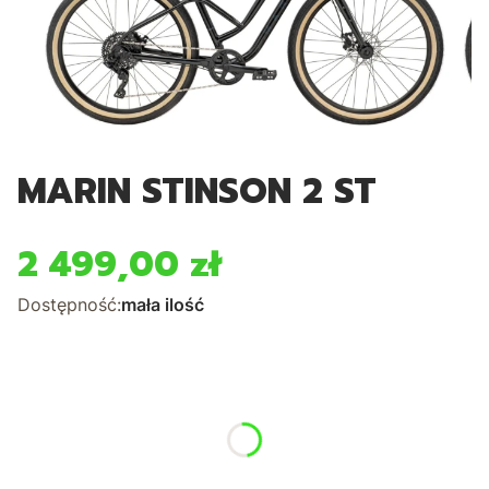
MARIN STINSON 2 ST
2 499,00 zł
Cena
Dostępność:
mała ilość
*
Kolor
Pokaż wszystkie kolory
*
Rozmiar