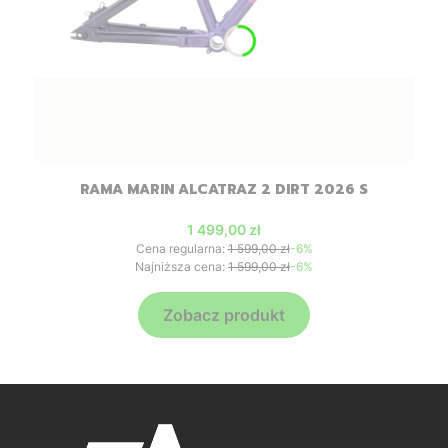
RAMA MARIN ALCATRAZ 2 DIRT 2026 S
Cena promocyjna
1 499,00 zł
Cena regularna:
1 599,00 zł
-6%
Najniższa cena:
1 599,00 zł
-6%
Zobacz produkt