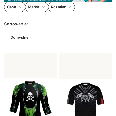
Cena
Marka
Rozmiar
Koniec filtrów
Lista produktów
Sortowanie:
Domyślne