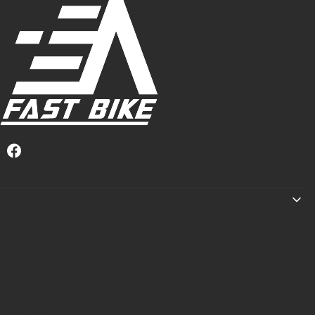
Linki w stopce
Regulamin zakupów
Informacje o leasingu
Raty
Dlaczego PRIMAL?