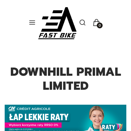
Otwórz wyszukiwarkę
Szukaj
Menu
Koszyk
DOWNHILL PRIMAL
LIMITED