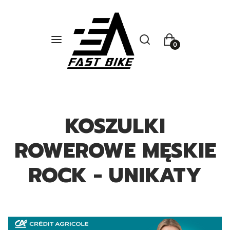
Otwórz wyszukiwarkę
Szukaj
Menu
Koszyk
KOSZULKI
ROWEROWE MĘSKIE
ROCK - UNIKATY