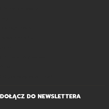
Informacje o leasingu
Raty
Dlaczego PRIMAL?
Tabela rozmiarów
Pomoc
Informacje podstawowe
O nas
Polityka zarządzania COOKIES
DOŁĄCZ DO NEWSLETTERA