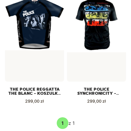
THE POLICE REGGATTA
THE POLICE
THE BLANC - KOSZULKA
SYNCHRONICITY -
ROWEROWA UNIKAT!
KOSZULKA ROWEROWA
Cena
Cena
299,00 zł
299,00 zł
UNIKAT!
z 1