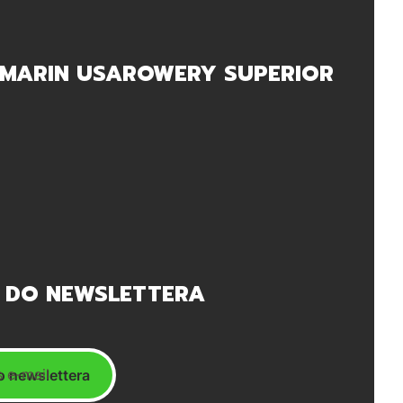
MARIN USA
ROWERY SUPERIOR
 DO NEWSLETTERA
 e-mail
o newslettera