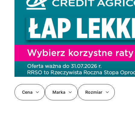
Cena
Marka
Rozmiar
Koniec filtrów
Lista produktów