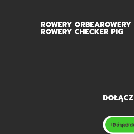
ROWERY ORBEA
ROWERY 
ROWERY CHECKER PIG
DOŁĄCZ
Twój adres
Dołącz d