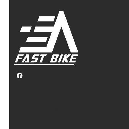
Linki w stopce
Regulamin zakupów
Informacje o leasingu
Raty