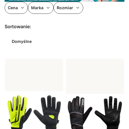
Cena
Marka
Rozmiar
Koniec filtrów
Lista produktów
Sortowanie:
Domyślne