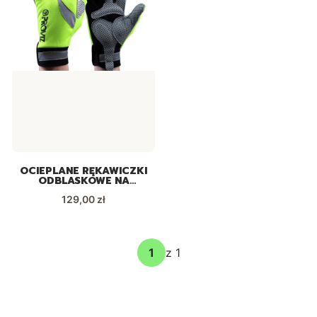
OCIEPLANE RĘKAWICZKI
ODBLASKOWE NA
ROWER PROVIZ
Cena
129,00 zł
z 1