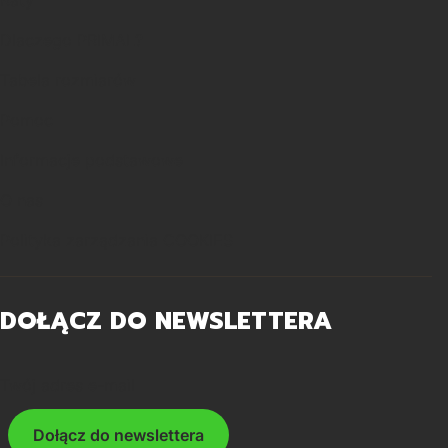
Raty
Dlaczego PRIMAL?
Tabela rozmiarów
Pomoc
Informacje podstawowe
O nas
Polityka zarządzania COOKIES
DOŁĄCZ DO NEWSLETTERA
Twój adres e-mail
Dołącz do newslettera