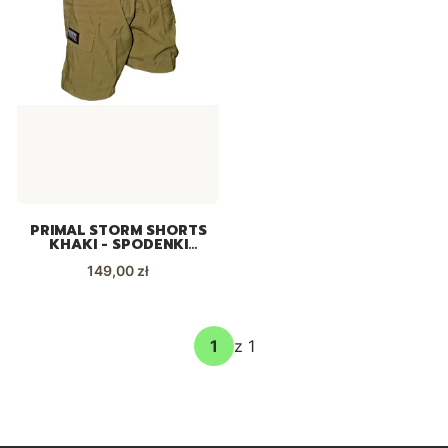
PRIMAL STORM SHORTS
KHAKI - SPODENKI
ROWEROWE DLA DZIECI
Cena
149,00 zł
z 1