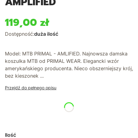
AMPLIFIED
119,00 zł
Cena
Dostępność:
duża ilość
Model: MTB PRIMAL - AMLIFIED. Najnowsza damska
koszulka MTB od PRIMAL WEAR. Elegancki wzór
amerykańskiego producenta. Nieco obszerniejszy krój,
bez kieszonek ...
Przejdź do pełnego opisu
*
Rozmiar
Wybierz
Ilość