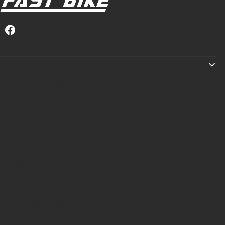
Linki w stopce
Regulamin zakupów
Informacje o leasingu
Raty
Dlaczego PRIMAL?
Tabela rozmiarów
Pomoc
Informacje podstawowe
O nas