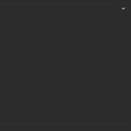
Linki w stopce
Regulamin zakupów
Informacje o leasingu
Raty
Dlaczego PRIMAL?
Tabela rozmiarów
Pomoc
Informacje podstawowe
O nas
Polityka zarządzania COOKIES