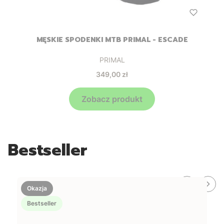
MĘSKIE SPODENKI MTB PRIMAL - ESCADE
Producent
PRIMAL
Cena
349,00 zł
Zobacz produkt
Bestseller
Okazja
Bestseller