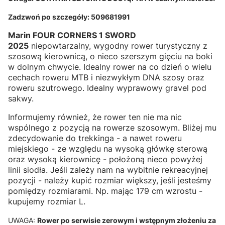
Zadzwoń po szczegóły: 509681991
Marin FOUR CORNERS 1 SWORD
2025
niepowtarzalny, wygodny rower turystyczny z
szosową kierownicą, o nieco szerszym gięciu na boki
w dolnym chwycie. Idealny rower na co dzień o wielu
cechach roweru MTB i niezwykłym DNA szosy oraz
roweru szutrowego. Idealny wyprawowy gravel pod
sakwy.
Informujemy również, że rower ten nie ma nic
wspólnego z pozycją na rowerze szosowym. Bliżej mu
zdecydowanie do trekkinga - a nawet roweru
miejskiego - ze względu na wysoką główkę sterową
oraz wysoką kierownicę - położoną nieco powyżej
linii siodła. Jeśli zależy nam na wybitnie rekreacyjnej
pozycji - należy kupić rozmiar większy, jeśli jesteśmy
pomiędzy rozmiarami. Np. mając 179 cm wzrostu -
kupujemy rozmiar L.
UWAGA:
Rower po serwisie zerowym i wstępnym złożeniu za