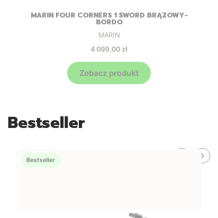
MARIN FOUR CORNERS 1 SWORD BRĄZOWY-
BORDO
Producent
MARIN
Cena
4 099,00 zł
Zobacz produkt
Bestseller
Bestseller