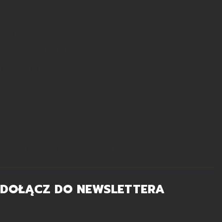
Informacje o leasingu
Raty
Dlaczego PRIMAL?
Tabela rozmiarów
Pomoc
Informacje podstawowe
O nas
Polityka zarządzania COOKIES
DOŁĄCZ DO NEWSLETTERA
Twój adres e-mail