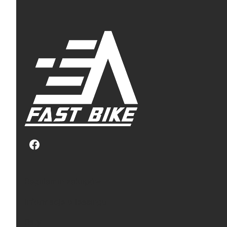
Linki w stopce
Regulamin zakupów
Informacje o leasingu
Raty