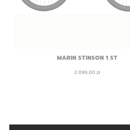
MARIN STINSON 1 ST
Cena
2 099,00 zł