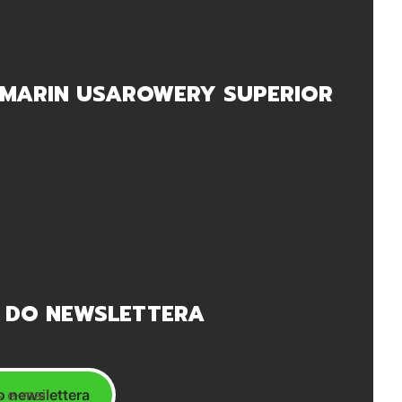
MARIN USA
ROWERY SUPERIOR
 DO NEWSLETTERA
 e-mail
o newslettera