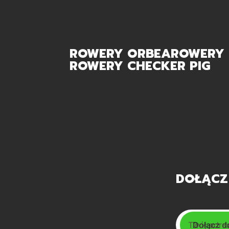
ROWERY ORBEA
ROWERY 
ROWERY CHECKER PIG
DOŁĄCZ
Twój adres
Dołącz d