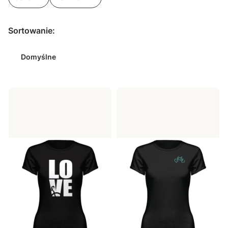
Koniec filtrów
Lista produktów
Sortowanie:
Domyślne