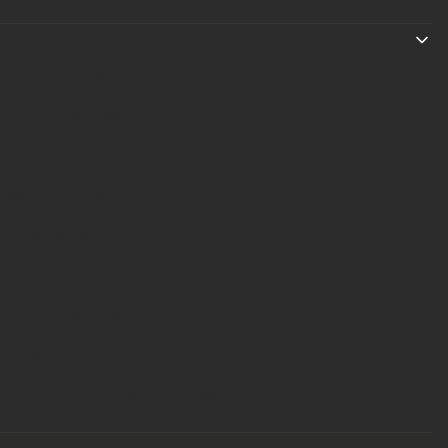
Linki w stopce
Regulamin zakupów
Informacje o leasingu
Raty
Dlaczego PRIMAL?
Tabela rozmiarów
Pomoc
Informacje podstawowe
O nas
Polityka zarządzania COOKIES