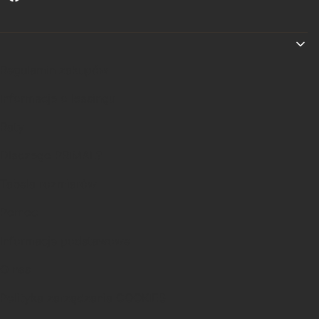
Linki w stopce
Regulamin zakupów
Informacje o leasingu
Raty
Dlaczego PRIMAL?
Tabela rozmiarów
Pomoc
Informacje podstawowe
O nas
Polityka zarządzania COOKIES