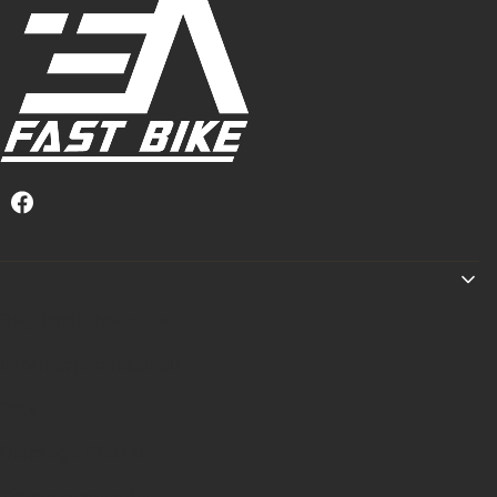
Linki w stopce
Regulamin zakupów
Informacje o leasingu
Raty
Dlaczego PRIMAL?