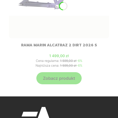
RAMA MARIN ALCATRAZ 2 DIRT 2026 S
Cena promocyjna
1 499,00 zł
Cena regularna:
1 599,00 zł
-6%
Najniższa cena:
1 599,00 zł
-6%
Zobacz produkt