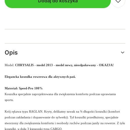
Dodaj do koszyka
Opis
Model:
CHRYSALIS - model 2013 - model nowy, nieodpakowany - OKAZJA!
Elegancka koszulka rowerowa dla aktywnych pań.
Materiał: Speed-Pro 100%
Koszulka specjalnie zaprojektowana dla zwiększenia komfortu podczas uprawiania
sportu.
Krój rękawa typu RAGLAN.
Kryty, delikatny suwak na ¾ długości koszulki (komfort
podczas zakładania i dopasowanie do sylwetki).
Tył koszulki przedłużony, specjalnie
stworzony dla zwiększenia komfortu i swobody ruchów podczas jazdy na rowerze.
Z tyłu
koszulki, u dołu 3 kieszonki typu CARGO.