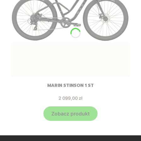
MARIN STINSON 1 ST
Cena
2 099,00 zł
Zobacz produkt